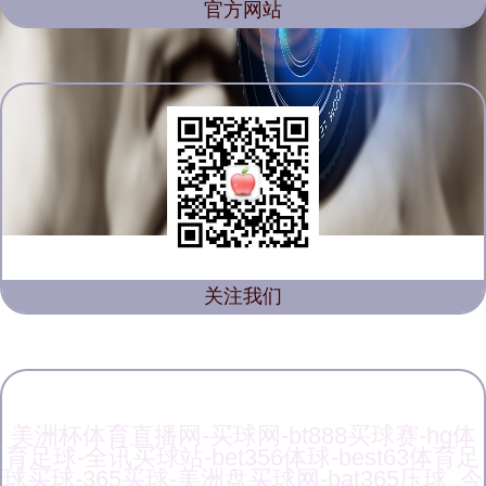
官方网站
关注我们
美洲杯体育直播网-买球网-bt888买球赛-hg体
育足球-全讯买球站-bet356体球-best63体育足
球买球-365买球-美洲盘买球网-bat365压球_今