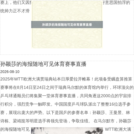
赛上，他们又因集体吐逆而堕入丑闻。这些事件娇傲了好意思国拍浮的
统帅力正不才滑，正如菲尔普斯所指出的那样，2028年
孙颖莎的海报随地可见体育赛事直播
2026-08-10
2025年WTT欧洲大满贯瑞典站本日厚爱拉开帷幕！此项备受瞩盘算推算
赛事将在8月14日至24日之间于瑞典马尔默的体育馆内举行，环球顶尖的
乒乓球通顺员们将集聚一堂体育赛事直播，共同角逐这2000点的宇宙排
行积分，强烈竞争一触即发。中国国度乒乓球队派出了整整16位选手参
赛，展现出庞大的声势。以下是国乒的参赛名单：孙颖莎、王曼昱、林
诗栋、梁靖崑等明星选手将领先登场，争取佳绩。 在马尔默市，孙颖莎
的海报随地可见，相配是在从火车站到比赛馆的沿路中，WTT欧洲大满