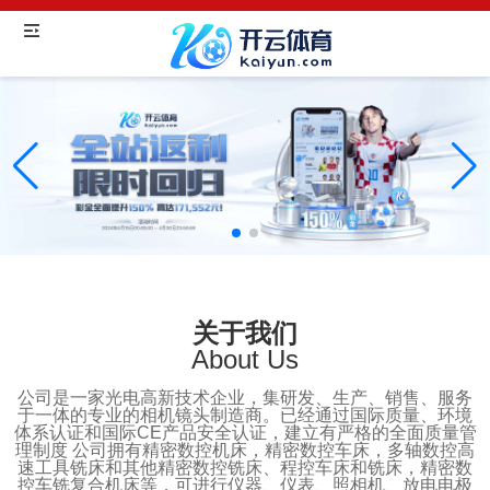
关于我们
About Us
公司是一家光电高新技术企业，集研发、生产、销售、服务
于一体的专业的相机镜头制造商。已经通过国际质量、环境
体系认证和国际CE产品安全认证，建立有严格的全面质量管
理制度 公司拥有精密数控机床，精密数控车床，多轴数控高
速工具铣床和其他精密数控铣床、程控车床和铣床，精密数
控车铣复合机床等，可进行仪器、仪表、照相机、放电电极