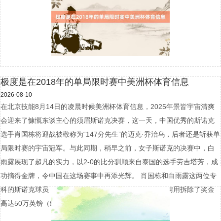
极度是在2018年的单局限时赛中美洲杯体育信息
2026-08-10
在北京技能8月14日的凌晨时候美洲杯体育信息，2025年景皆宇宙清爽
会迎来了慷慨东谈主心的须眉斯诺克决赛，这一天，中国优秀的斯诺克
选手肖国栋将迎战被敬称为“147分先生”的迈克·乔治乌，后者还是斩获单
局限时赛的宇宙冠军。与此同期，稍早之前，女子斯诺克的决赛中，白
雨露展现了超凡的实力，以2-0的比分驯顺来自泰国的选手劳吉塔芳，成
功摘得金牌，令中国在这场赛事中再添光辉。 肖国栋和白雨露这两位专
科的斯诺克球员，为了在这次世运会上争夺荣誉，武断聘用拆除了奖金
高达50万英镑（约合东谈主民币485万元）的